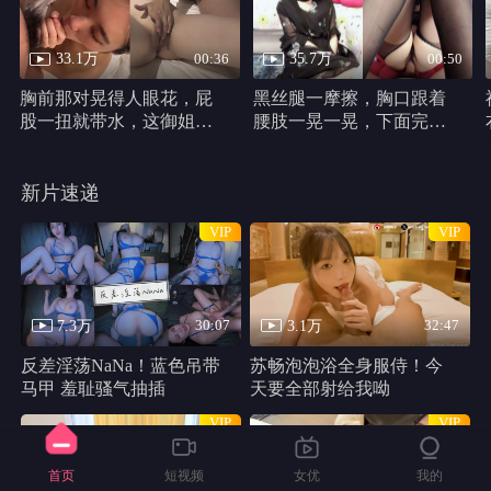
33.1万
35.7万
00:36
00:50
胸前那对晃得人眼花，屁
黑丝腿一摩擦，胸口跟着
股一扭就带水，这御姐身
腰肢一晃一晃，下面完全
材真他妈犯规
不遮，动作又浪又自然。
新片速递
VIP
VIP
7.3万
3.1万
30:07
32:47
反差淫荡NaNa！蓝色吊带
苏畅泡泡浴全身服侍！今
马甲 羞耻骚气抽插
天要全部射给我呦
VIP
VIP
首页
短视频
女优
我的